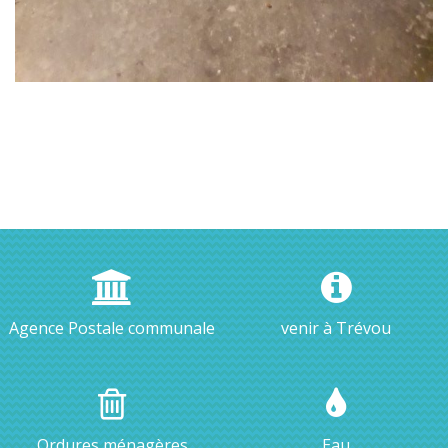
Agence Postale communale
venir à Trévou
Ordures ménagères
Eau