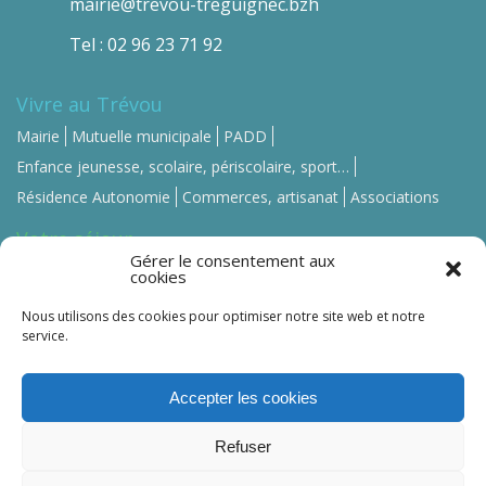
mairie@trevou-treguignec.bzh
Tel : 02 96 23 71 92
Vivre au Trévou
Mairie
Mutuelle municipale
PADD
Enfance jeunesse, scolaire, périscolaire, sport…
Résidence Autonomie
Commerces, artisanat
Associations
Votre séjour
Gérer le consentement aux
Se loger
Se restaurer
Commerces, artisanat
cookies
Contact-Mairie
Nous utilisons des cookies pour optimiser notre site web et notre
service.
Accepter les cookies
Trévou-Tréguignec ©
2026 -
Mentions légales
-
Refuser
Politique de confidentialité
Crédit photo : Guillaume Le Berre –
5mars Production