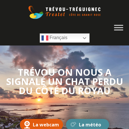
Français
TRÉVOU ON NOUS A
SIGNALÉ UN CHAT PERDU
DU CÔTÉ DU ROYAU
La webcam
La météo