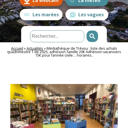
La webcam
La météo
Les marées
Les vagues
Accueil
»
Actualités
»
Médiathèque de Trévou : liste des achats
quadrimestre 1 de 2025; adhésion famille 20€ Adhésion vacanciers
15€ pour l’année civile… horaires..