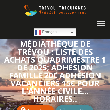
Français
MÉDIATHÈQUE DE
TRÉVOU : LISTE DES
ACHATS QUADRIMESTRE 1
DE 2025; ADHÉSION
FAMILLE 20€ ADHÉSION
VACANCIERS 15€ POUR
L'ANNÉE CIVILE...
HORAIRES..