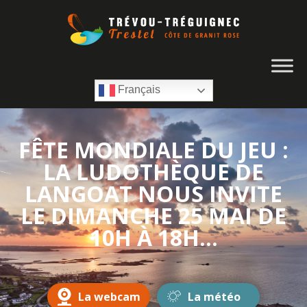
Français
FÊTE MONDIALE DU JEU :
LA LUDOTHÈQUE DE
LANGOAT NOUS INVITE
LE DIMANCHE 25 MAI DE
10H À 18H...
La webcam
La météo