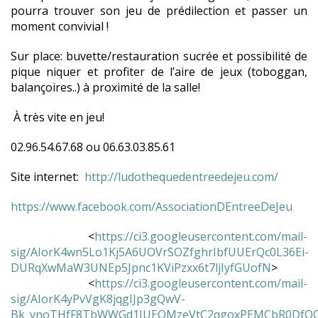
pourra trouver son jeu de prédilection et passer un
moment convivial !
Sur place: buvette/restauration sucrée et possibilité de
pique niquer et profiter de l’aire de jeux (toboggan,
balançoires..) à proximité de la salle!
À très vite en jeu!
02.96.54.67.68 ou 06.63.03.85.61
Site internet:
http://ludothequedentreedejeu.com/
https://www.facebook.com/AssociationDEntreeDeJeu
<
https://ci3.googleusercontent.com/mail-
sig/AIorK4wn5Lo1Kj5A6UOVrSOZfghrIbfUUErQc0L36Ei-
DURqXwMaW3UNEp5Jpnc1KViPzxx6t7ljIyfGUofN
>
<
https://ci3.googleusercontent.com/mail-
sig/AIorK4yPvVgK8jqgIJp3gQwV-
Bk_ynoTHfF8TbWWGd1JUEOMzeVtC2qgoxPEMCbR0DfOQJ