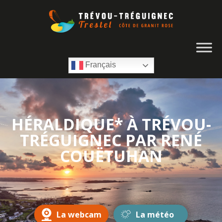
Français
HÉRALDIQUE* À TRÉVOU-
TRÉGUIGNEC PAR RENÉ
COUËTUHAN
La webcam
La météo