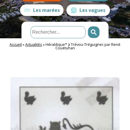
Les marées
Les vagues
Accueil
»
Actualités
»
Héraldique* à Trévou-Tréguignec par René
Couëtuhan