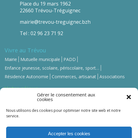
Place du 19 mars 1962
22660 Trévou-Tréguignec
mairie@trevou-treguignec.bzh
Tel : 02 96 23 71 92
Vivre au Trévou
Mairie
Mutuelle municipale
PADD
Enfance jeunesse, scolaire, périscolaire, sport…
Résidence Autonomie
Commerces, artisanat
Associations
Votre séjour
Gérer le consentement aux
Se loger
Se restaurer
Commerces, artisanat
cookies
Contact-Mairie
Nous utilisons des cookies pour optimiser notre site web et notre
service.
Accepter les cookies