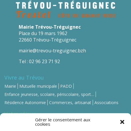
Mairie Trévou-Tréguignec
Place du 19 mars 1962
22660 Trévou-Tréguignec
mairie@trevou-treguignec.bzh
Tel : 02 96 23 71 92
Vivre au Trévou
Mairie
Mutuelle municipale
PADD
Enfance jeunesse, scolaire, périscolaire, sport…
Résidence Autonomie
Commerces, artisanat
Associations
Votre séjour
Gérer le consentement aux
Se loger
Se restaurer
Commerces, artisanat
cookies