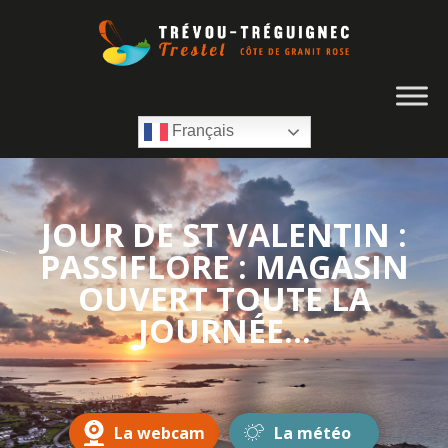
Français
JOUR DE ST VALENTIN :
PASSIFLORE : MAGASIN
OUVERT TOUTE LA
JOURNÉE...
La webcam
La météo