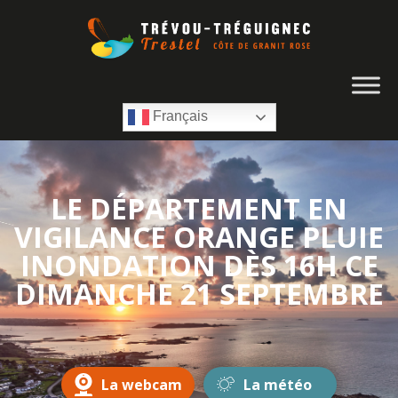
Français
LE DÉPARTEMENT EN
VIGILANCE ORANGE PLUIE
INONDATION DÈS 16H CE
DIMANCHE 21 SEPTEMBRE
La webcam
La météo