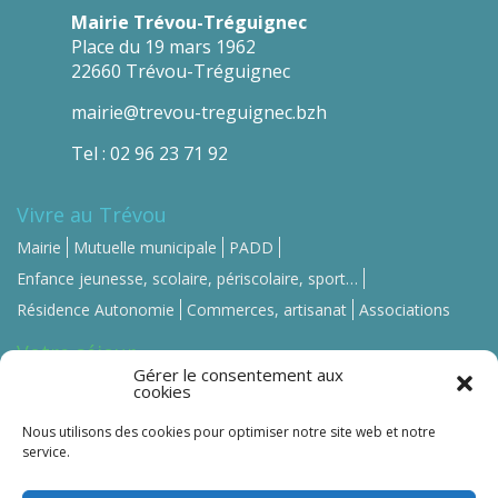
Mairie Trévou-Tréguignec
Place du 19 mars 1962
22660 Trévou-Tréguignec
mairie@trevou-treguignec.bzh
Tel : 02 96 23 71 92
Vivre au Trévou
Mairie
Mutuelle municipale
PADD
Enfance jeunesse, scolaire, périscolaire, sport…
Résidence Autonomie
Commerces, artisanat
Associations
Votre séjour
Gérer le consentement aux
Se loger
Se restaurer
Commerces, artisanat
cookies
Contact-Mairie
Nous utilisons des cookies pour optimiser notre site web et notre
service.