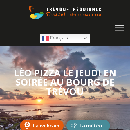
Français
LÉO PIZZA LE JEUDI EN
SOIRÉE AU BOURG DE
TRÉVOU
La webcam
La météo