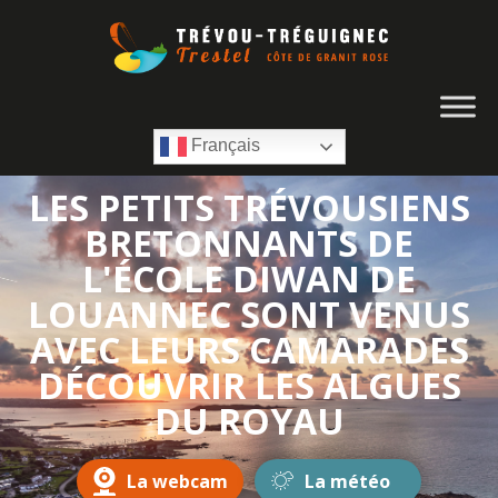
Français
LES PETITS TRÉVOUSIENS
BRETONNANTS DE
L'ÉCOLE DIWAN DE
LOUANNEC SONT VENUS
AVEC LEURS CAMARADES
DÉCOUVRIR LES ALGUES
DU ROYAU
La webcam
La météo