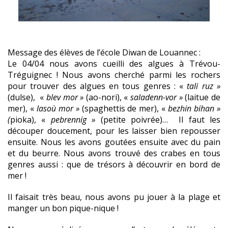
Message des élèves de l’école Diwan de Louannec :
Le 04/04 nous avons cueilli des algues à Trévou-
Tréguignec ! Nous avons cherché parmi les rochers
pour trouver des algues en tous genres : «
tali ruz »
(dulse), «
blev mor »
(ao-nori), «
saladenn-vor »
(laitue de
mer), «
lasoù mor »
(spaghettis de mer), «
bezhin bihan »
(
pioka), «
pebrennig »
(petite poivrée)… Il faut les
découper doucement, pour les laisser bien repousser
ensuite. Nous les avons goutées ensuite avec du pain
et du beurre. Nous avons trouvé des crabes en tous
genres aussi : que de trésors à découvrir en bord de
mer !
Il faisait très beau, nous avons pu jouer à la plage et
manger un bon pique-nique !