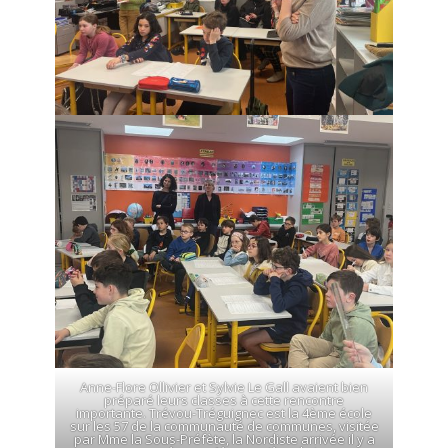
Anne-Flore Ollivier et Sylvie Le Gall avaient bien
préparé leurs classes à cette rencontre
importante. Trévou-Tréguignec est la 4ème école
sur les 57 de la communauté de communes, visitée
par Mme la Sous-Préfète, la Nordiste arrivée il y a