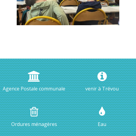
Agence Postale communale
venir à Trévou
Ordures ménagères
Eau