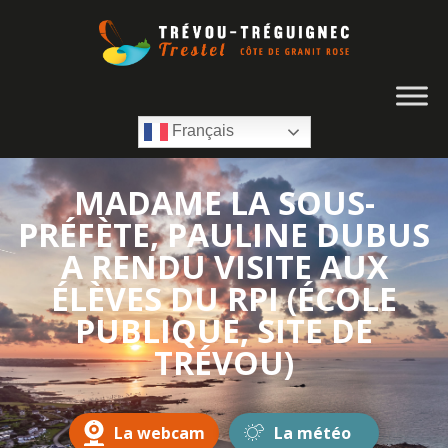
Français
MADAME LA SOUS-
PRÉFÈTE, PAULINE DUBUS
A RENDU VISITE AUX
ÉLÈVES DU RPI (ÉCOLE
PUBLIQUE, SITE DE
TRÉVOU)
La webcam
La météo