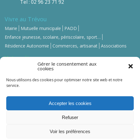
Tel : 02 96 23 71 92
Vivre au Trévou
Mairie
Mutuelle municipale
PADD
Enfance jeunesse, scolaire, périscolaire, sport…
Résidence Autonomie
Commerces, artisanat
Associations
Votre séjour
Gérer le consentement aux
Se loger
Se restaurer
Commerces, artisanat
cookies
Contact-Mairie
Nous utilisons des cookies pour optimiser notre site web et notre
service.
Accepter les cookies
Trévou-Tréguignec ©
2026 -
Mentions légales
-
Refuser
Politique de confidentialité
Crédit photo : Guillaume Le Berre –
5mars Production
Voir les préférences