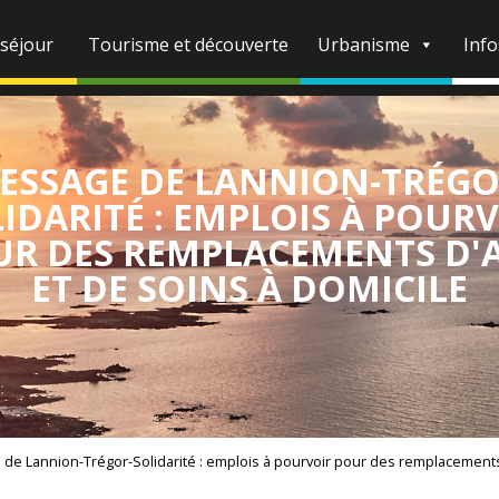
 séjour
Tourisme et découverte
Urbanisme
Info
ESSAGE DE LANNION-TRÉGO
IDARITÉ : EMPLOIS À POUR
R DES REMPLACEMENTS D'
ET DE SOINS À DOMICILE
de Lannion-Trégor-Solidarité : emplois à pourvoir pour des remplacements 