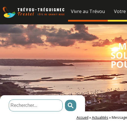
Vivre au Trévou
Votre
M
SOL
POU
Accueil
»
Actualités
»
Message 