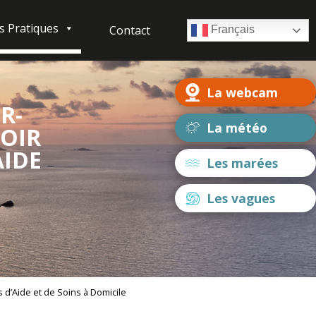
s Pratiques
Contact
Français
La webcam
R-
La météo
VOIR
AIDE
Les marées
Les vagues
d’Aide et de Soins à Domicile