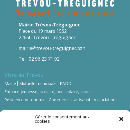
Mairie Trévou-Tréguignec
Place du 19 mars 1962
22660 Trévou-Tréguignec
mairie@trevou-treguignec.bzh
Tel : 02 96 23 71 92
Vivre au Trévou
Mairie
Mutuelle municipale
PADD
Enfance jeunesse, scolaire, périscolaire, sport…
Résidence Autonomie
Commerces, artisanat
Associations
Votre séjour
Gérer le consentement aux
Se loger
Se restaurer
Commerces, artisanat
cookies