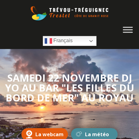
Français
SAMEDI 22 NOVEMBRE DJ
YO AU BAR "LES FILLES DU
BORD DE MER" AU ROYAU
La webcam
La météo