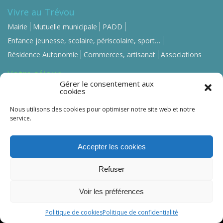
Vivre au Trévou
Mairie
Mutuelle municipale
PADD
Enfance jeunesse, scolaire, périscolaire, sport…
Résidence Autonomie
Commerces, artisanat
Associations
Votre séjour
Gérer le consentement aux
Se loger
Se restaurer
Commerces, artisanat
cookies
Contact-Mairie
Nous utilisons des cookies pour optimiser notre site web et notre
service.
Accepter les cookies
Trévou-Tréguignec ©
2026 -
Mentions légales
-
Refuser
Politique de confidentialité
Crédit photo : Guillaume Le Berre –
5mars Production
Voir les préférences
Politique de cookies
Politique de confidentialité