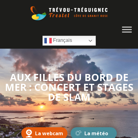
Français
AUX FILLES DU BORD DE
MER : CONCERT ET STAGES
DE SLAM
La webcam
La météo