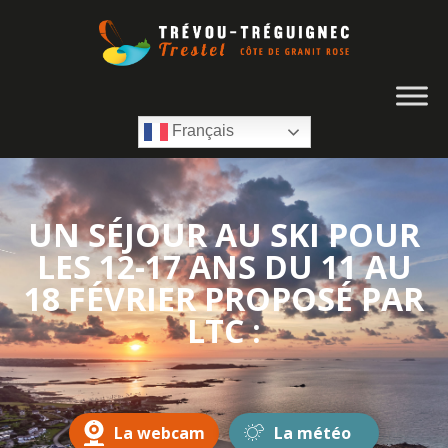
Français
UN SÉJOUR AU SKI POUR
LES 12-17 ANS DU 11 AU
18 FÉVRIER PROPOSÉ PAR
LTC :
La webcam
La météo